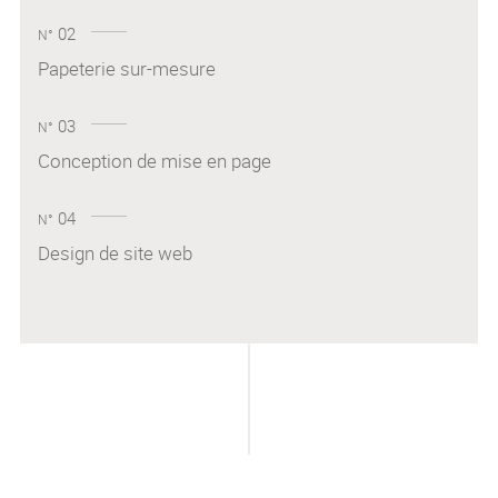
02
N°
Papeterie sur-mesure
03
N°
Conception de mise en page
04
N°
Design de site web