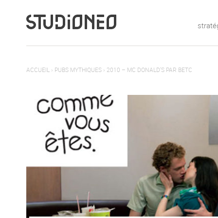
straté
ACCUEIL
›
PUBS MYTHIQUES
›
2010 – MC DONALD’S PAR BETC