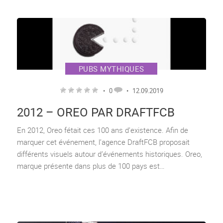
PUBS MYTHIQUES
•
0
•
12.09.2019
2012 – OREO PAR DRAFTFCB
En 2012, Oreo fétait ces 100 ans d’existence. Afin de
marquer cet événement, l’agence DraftFCB proposait
différents visuels autour d’événements historiques. Oreo,
marque présente dans plus de 100 pays est…