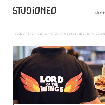
straté
ACCUEIL
›
TENDANCES
›
IL PHOTOGRAPHIE DES ENSEIGNES PARODIQU